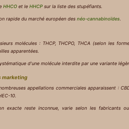
le
HHCO
et le
HHCP
sur la liste des stupéfiants.
tion rapide du marché européen des
néo-cannabinoïdes
.
sieurs molécules :
THCP, THCPO, THCA (selon les forme
lles apparentées.
systématique d'une molécule interdite par une variante lég
s marketing
e nombreuses appellations commerciales apparaissent :
CBD
 HEC-10.
n exacte reste inconnue, varie selon les fabricants 