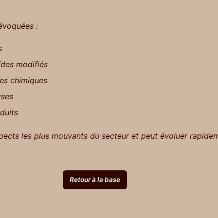
 évoquées :
s
ïdes modifiés
les chimiques
yses
oduits
pects les plus mouvants du secteur et peut évoluer rapidem
Retour à la base