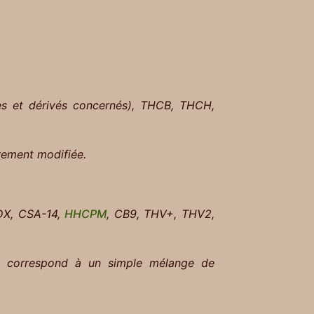
s et dérivés concernés), THCB, THCH,
èrement modifiée.
X, CSA-14,
HHCPM
, CB9, THV+, THV2,
ou correspond à un simple mélange de