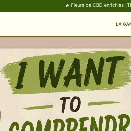
🔥 Fleurs de CBD enrichies (THCX, HHCP
LA GA