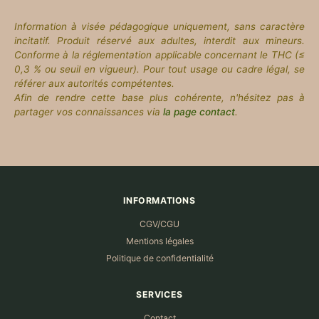
Information à visée pédagogique uniquement, sans caractère
incitatif. Produit réservé aux adultes, interdit aux mineurs.
Conforme à la réglementation applicable concernant le THC (≤
0,3 % ou seuil en vigueur). Pour tout usage ou cadre légal, se
référer aux autorités compétentes.
Afin de rendre cette base plus cohérente, n'hésitez pas à
partager vos connaissances via
la page contact
.
INFORMATIONS
CGV/CGU
Mentions légales
Politique de confidentialité
SERVICES
Contact