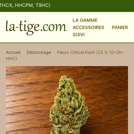
HCX, HHCPM, T9HC)
LA GAMME
ACCESSOIRES
PANIER
SUIVI
Accueil
›
Déstockage
›
Fleurs Critical Kush (25 % 10-OH-
HHC)