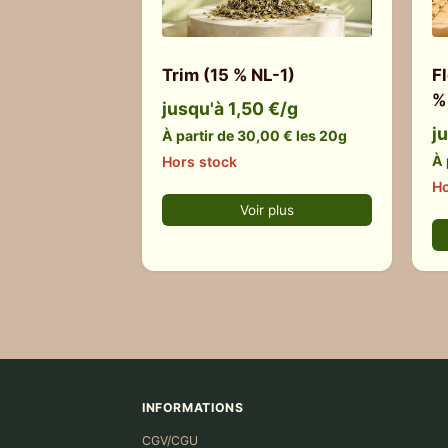
Trim (15 % NL-1)
F
%
jusqu'à 1,50 €/g
j
À partir de 30,00 € les 20g
À 
Hors stock
Ho
Voir plus
INFORMATIONS
CGV/CGU