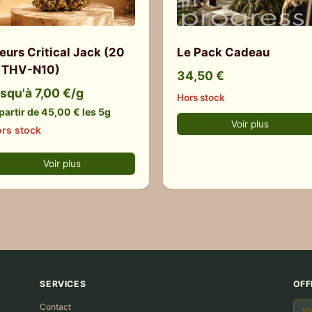
leurs Critical Jack (20
Le Pack Cadeau
 THV-N10)
34,50 €
usqu'à 7,00 €/g
Hors stock
partir de 45,00 € les 5g
Voir plus
rs stock
Voir plus
SERVICES
OFF
Contact