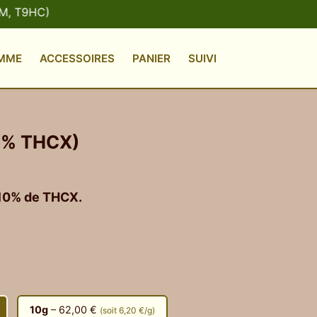
MME
ACCESSOIRES
PANIER
SUIVI
0 % THCX)
10% de THCX.
10g
– 62,00 €
(soit 6,20 €/g)