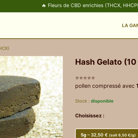
🔥 Fleurs de CBD enrichies (THCX, HHCPM, T9HC)
LA GA
HCX)
Hash Gelato (1
⭐⭐⭐⭐⭐
pollen compressé avec
Stock :
disponible
Choisissez :
5g
– 32,50 €
(soit 6,50 €/g)