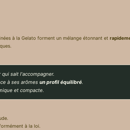
inées à la Gelato forment un mélange étonnant et
rapideme
ques.
r qui sait l'accompagner.
âce à ses arômes
un profil équilibré
.
mique et compacte.
ude.
formément à la loi.