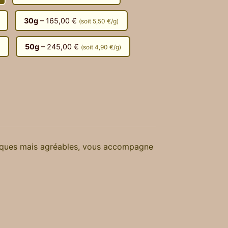
30g
– 165,00 €
(soit 5,50 €/g)
50g
– 245,00 €
(soit 4,90 €/g)
siques mais agréables, vous accompagne