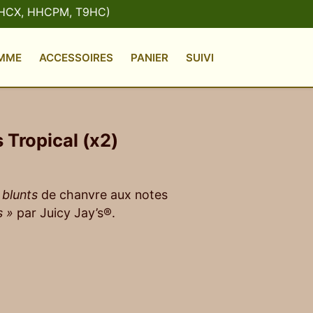
M, T9HC)
MME
ACCESSOIRES
PANIER
SUIVI
s Tropical (x2)
2
blunts
de chanvre aux notes
 »
par Juicy Jay’s®.