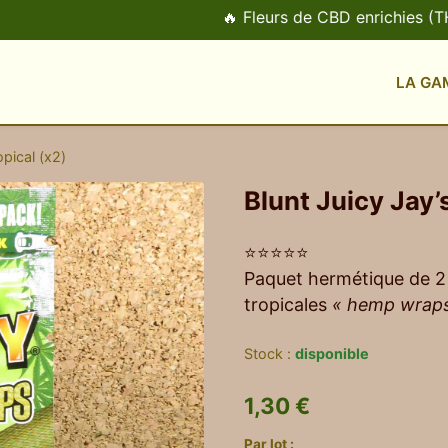
🔥 Fleurs de CBD enrichies (THCX, HHCP
LA GA
opical (x2)
Blunt Juicy Jay’
⭐⭐⭐⭐⭐
Paquet hermétique de 
tropicales
« hemp wraps
Stock :
disponible
1,30 €
Par lot
: